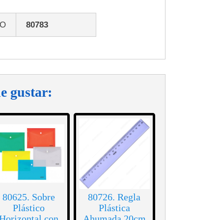
GO
80783
e gustar:
80625. Sobre
80726. Regla
Plástico
Plástica
Horizontal con
Ahumada 20cm