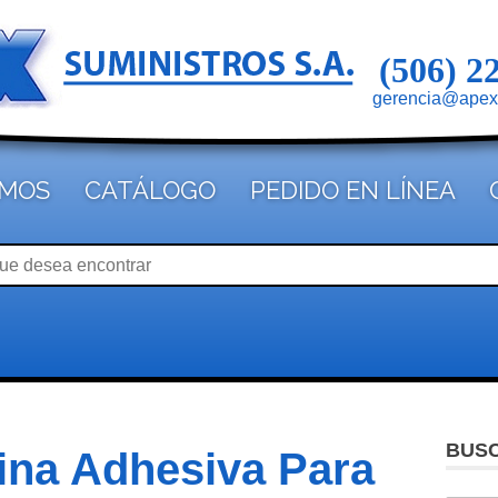
(506) 2
gerencia@apex
OMOS
CATÁLOGO
PEDIDO EN LÍNEA
BUS
ina Adhesiva Para