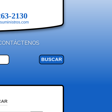
263-2130
suministros.com
CONTÁCTENOS
CAR