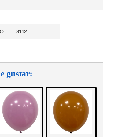
GO
8112
e gustar: