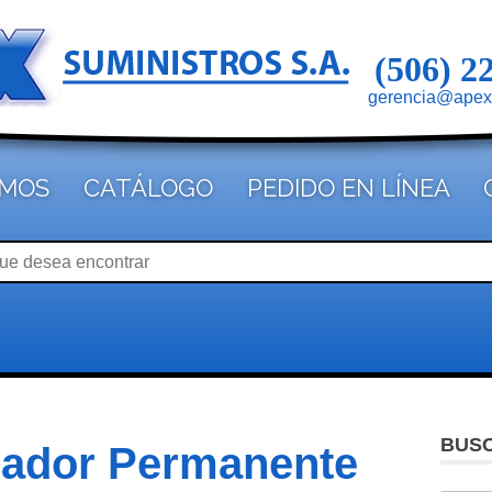
(506) 2
gerencia@apex
OMOS
CATÁLOGO
PEDIDO EN LÍNEA
BUS
cador Permanente