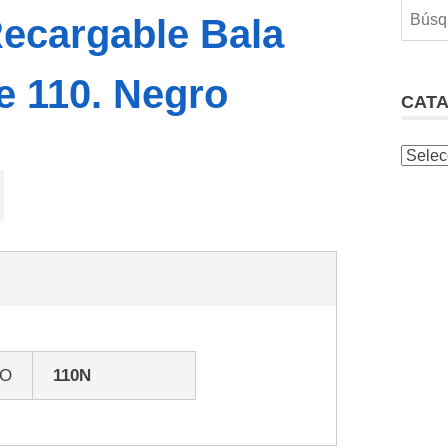
ecargable Bala
ne 110. Negro
CAT
GO
110N