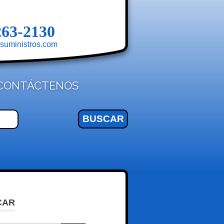
263-2130
suministros.com
CONTÁCTENOS
CAR