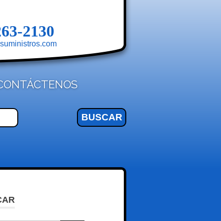
263-2130
suministros.com
CONTÁCTENOS
CAR