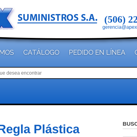
(506) 2
gerencia@apex
OMOS
CATÁLOGO
PEDIDO EN LÍNEA
BUS
Regla Plástica