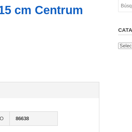
 15 cm Centrum
CAT
GO
86638