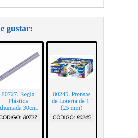
e gustar:
80727. Regla
80245. Prensas
Plástica
de Lotería de 1″
Ahumada 30cm.
(25 mm)
CÓDIGO:
80727
CÓDIGO:
80245