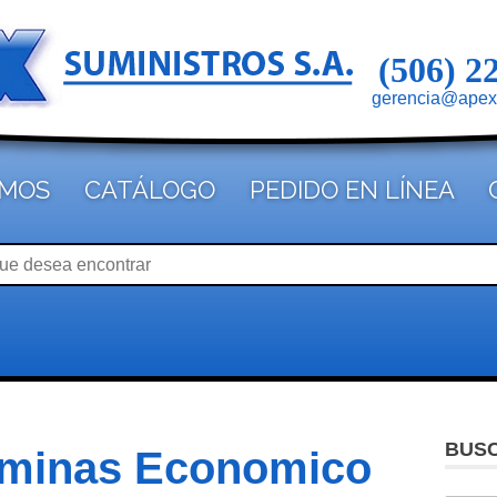
(506) 2
gerencia@apex
OMOS
CATÁLOGO
PEDIDO EN LÍNEA
BUS
aminas Economico