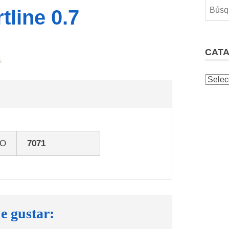
tline 0.7
CAT
GO
7071
e gustar: