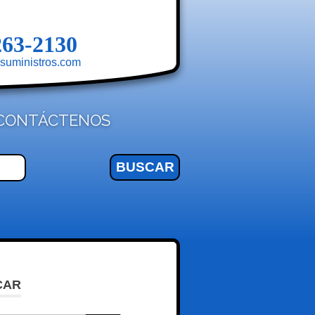
263-2130
suministros.com
CONTÁCTENOS
CAR