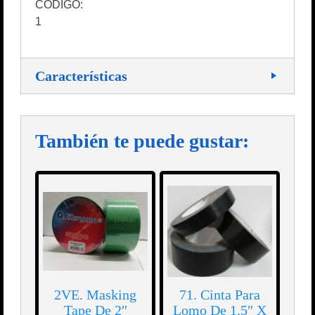
CÓDIGO:
1
Características
También te puede gustar:
2VE. Masking
71. Cinta Para
Tape De 2″
Lomo De 1.5″ X