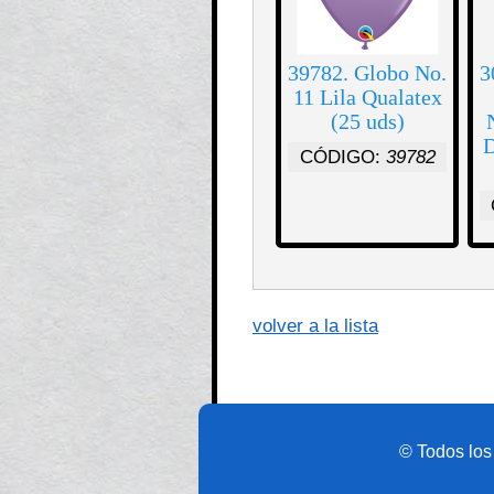
39782. Globo No.
3
11 Lila Qualatex
(25 uds)
D
CÓDIGO:
39782
volver a la lista
© Todos los