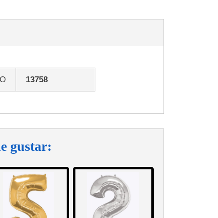
GO
13758
e gustar: