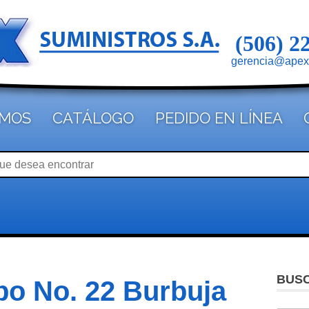
(506) 2
gerencia@apex
OMOS
CATÁLOGO
PEDIDO EN LÍNEA
BUS
bo No. 22 Burbuja