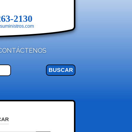
263-2130
suministros.com
CONTÁCTENOS
CAR