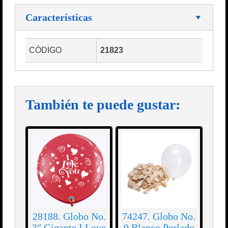
Características
CÓDIGO
21823
También te puede gustar:
28188. Globo No.
74247. Globo No.
3″ Gigante I Love
9 Blanco Perlado