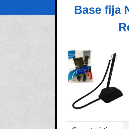
Base fija 
R