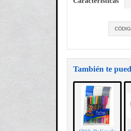
Características
CÓDI
También te pued