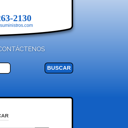
263-2130
suministros.com
CONTÁCTENOS
CAR