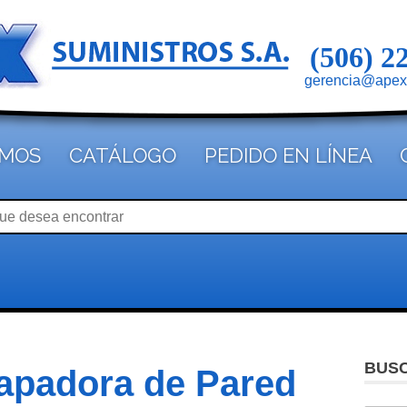
(506) 2
gerencia@apex
OMOS
CATÁLOGO
PEDIDO EN LÍNEA
BUS
apadora de Pared