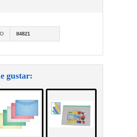
GO
84821
e gustar: