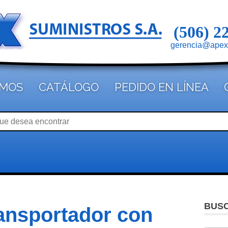
(506) 2
gerencia@apex
OMOS
CATÁLOGO
PEDIDO EN LÍNEA
BUS
ansportador con