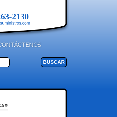
263-2130
suministros.com
CONTÁCTENOS
CAR