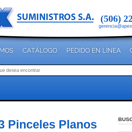
(506) 2
gerencia@apex
OMOS
CATÁLOGO
PEDIDO EN LÍNEA
BUS
 3 Pinceles Planos