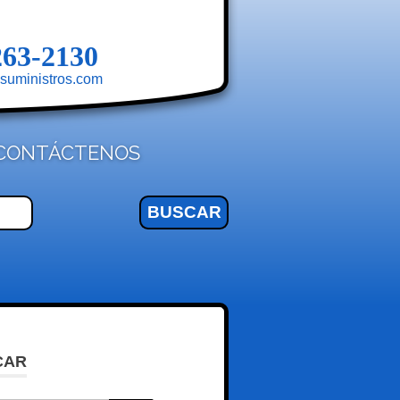
263-2130
suministros.com
CONTÁCTENOS
CAR