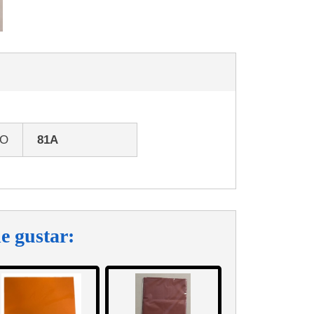
GO
81A
e gustar: