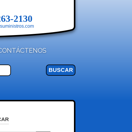
263-2130
suministros.com
CONTÁCTENOS
CAR