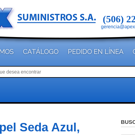
(506) 2
gerencia@apex
OMOS
CATÁLOGO
PEDIDO EN LÍNEA
BUS
pel Seda Azul,