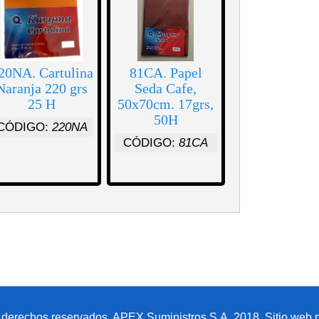
20NA. Cartulina
81CA. Papel
Naranja 220 grs
Seda Cafe,
25 H
50x70cm. 17grs,
50H
CÓDIGO:
220NA
CÓDIGO:
81CA
 derechos reservados. APEX Suministros S.A. 2018. Sitio web p