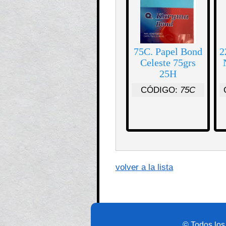
75C. Papel Bond
2
Celeste 75grs
25H
CÓDIGO:
75C
volver a la lista
© Todos los