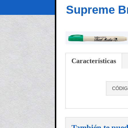
Supreme Br
Características
CÓDI
También te pued