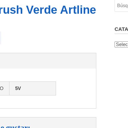
ush Verde Artline
CAT
GO
5V
e gustar: