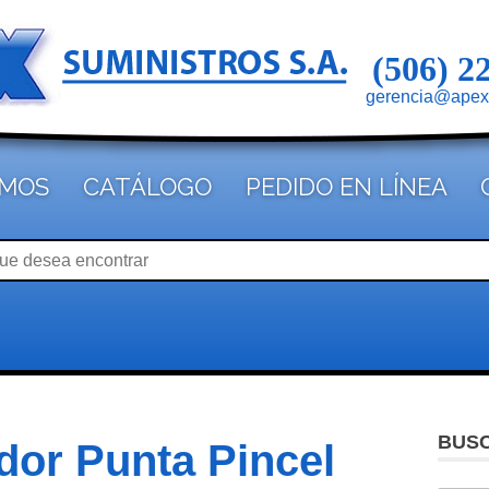
(506) 2
gerencia@apex
OMOS
CATÁLOGO
PEDIDO EN LÍNEA
BUS
dor Punta Pincel