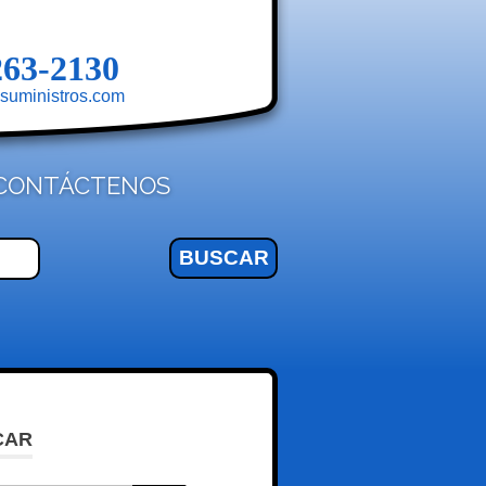
263-2130
suministros.com
CONTÁCTENOS
CAR