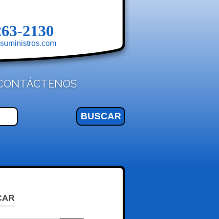
263-2130
suministros.com
CONTÁCTENOS
CAR