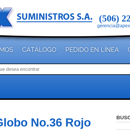
(506) 2
gerencia@apex
OMOS
CATÁLOGO
PEDIDO EN LÍNEA
BUS
Globo No.36 Rojo