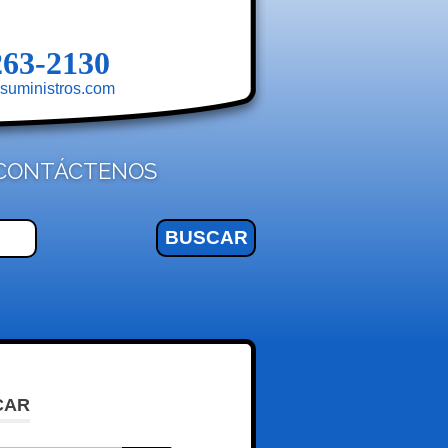
263-2130
suministros.com
CONTÁCTENOS
CAR