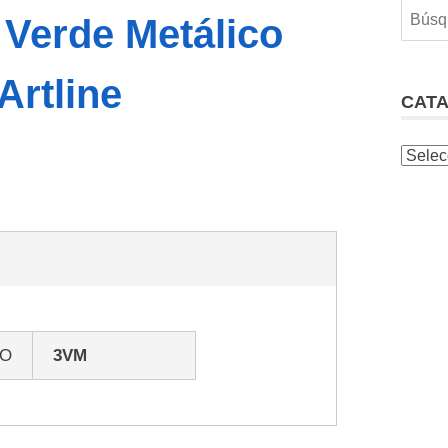
 Verde Metálico
Artline
CAT
GO
3VM