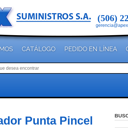
(506) 2
gerencia@apex
OMOS
CATÁLOGO
PEDIDO EN LÍNEA
BUS
dor Punta Pincel