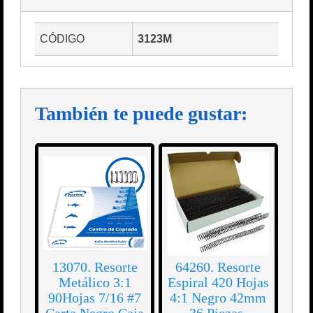
CÓDIGO
3123M
También te puede gustar:
13070. Resorte
64260. Resorte
Metálico 3:1
Espiral 420 Hojas
90Hojas 7/16 #7
4:1 Negro 42mm
Carta Negro Caja
36 Piezas.